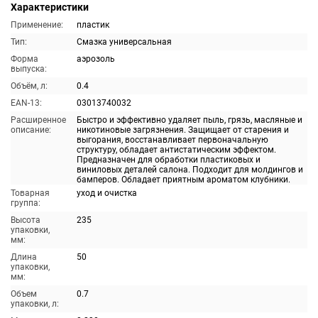
Характеристики
Применение:
пластик
Тип:
Смазка универсальная
Форма
аэрозоль
выпуска:
Объём, л:
0.4
EAN-13:
03013740032
Расширенное
Быстро и эффективно удаляет пыль, грязь, масляные и
описание:
никотиновые загрязнения. Защищает от старения и
выгорания, восстанавливает первоначальную
структуру, обладает антистатическим эффектом.
Предназначен для обработки пластиковых и
виниловых деталей салона. Подходит для молдингов и
бамперов. Обладает приятным ароматом клубники.
Товарная
уход и очистка
группа:
Высота
235
упаковки,
мм:
Длина
50
упаковки,
мм:
Объем
0.7
упаковки, л: