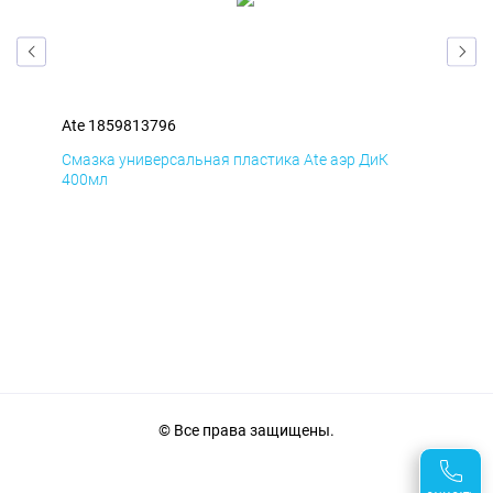
Ate 1859813796
Ate
Смазка универсальная пластика Ate аэр ДиК
Сма
400мл
40
© Все права защищены.