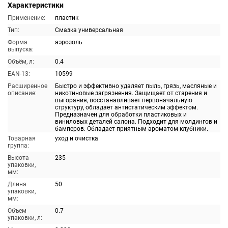
Характеристики
Применение:
пластик
Тип:
Смазка универсальная
Форма
аэрозоль
выпуска:
Объём, л:
0.4
EAN-13:
10599
Расширенное
Быстро и эффективно удаляет пыль, грязь, масляные и
описание:
никотиновые загрязнения. Защищает от старения и
выгорания, восстанавливает первоначальную
структуру, обладает антистатическим эффектом.
Предназначен для обработки пластиковых и
виниловых деталей салона. Подходит для молдингов и
бамперов. Обладает приятным ароматом клубники.
Товарная
уход и очистка
группа:
Высота
235
упаковки,
мм:
Длина
50
упаковки,
мм:
Объем
0.7
упаковки, л: