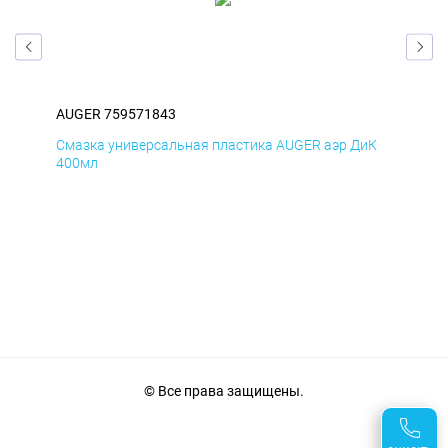
AUGER 759571843
AUG
мД
Смазка универсальная пластика AUGER аэр ДиК
Сма
400мл
40
© Все права защищены.