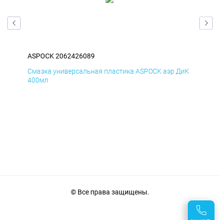
ASPOCK 2062426089
AS
БмД
Смазка универсальная пластика ASPOCK аэр ДиК
Сма
400мл
40
© Все права защищены.