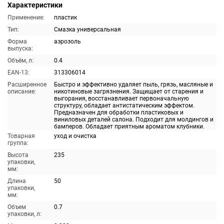
Характеристики
Применение:
пластик
Тип:
Смазка универсальная
Форма
аэрозоль
выпуска:
Объём, л:
0.4
EAN-13:
313306014
Расширенное
Быстро и эффективно удаляет пыль, грязь, масляные и
описание:
никотиновые загрязнения. Защищает от старения и
выгорания, восстанавливает первоначальную
структуру, обладает антистатическим эффектом.
Предназначен для обработки пластиковых и
виниловых деталей салона. Подходит для молдингов и
бамперов. Обладает приятным ароматом клубники.
Товарная
уход и очистка
группа:
Высота
235
упаковки,
мм:
Длина
50
упаковки,
мм:
Объем
0.7
упаковки, л: